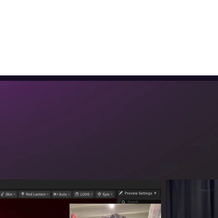
Home
G