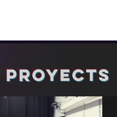
allery
Demo Reels
Resume
About
PROYECTS